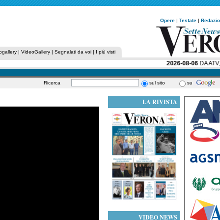
Opere
|
Testate
|
Redazi
ogallery
|
VideoGallery
|
Segnalati da voi
|
I più visti
2026-08-06
DA ATV, U
Ricerca
sul sito
su
LA RIVISTA
VIDEO NEWS