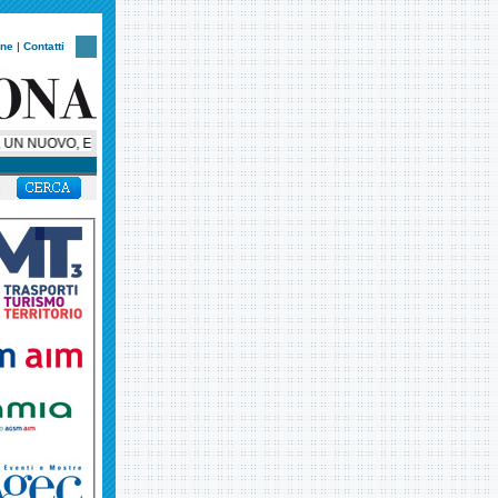
one
|
Contatti
N NUOVO, ESCLUSIVO, SUPER BUS PER HELLAS VERONA, AMBASCIATORE SU