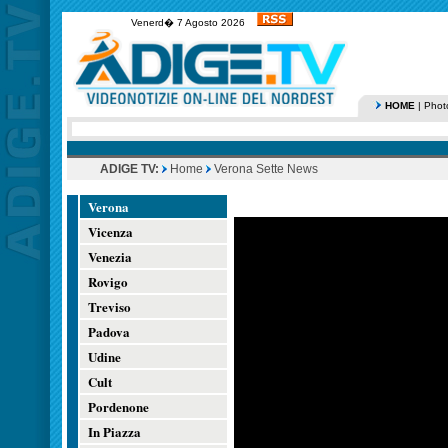
Venerd� 7 Agosto 2026
HOME
|
Phot
ADIGE TV:
Home
Verona Sette News
Verona
Vicenza
Venezia
Rovigo
Treviso
Padova
Udine
Cult
Pordenone
In Piazza