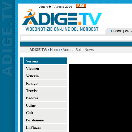
Venerd� 7 Agosto 2026
HOME
|
Phot
ADIGE TV:
Home
Verona Sette News
Verona
Vicenza
Venezia
Rovigo
Treviso
Padova
Udine
Cult
Pordenone
In Piazza