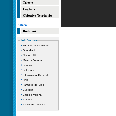
Trieste
Cagliari
Obiettivo Territorio
Estero
Budapest
Info Verona
Zona Traffico Limitato
Quotidiani
Numeri Utili
Meteo a Verona
Itinerari
Istituzioni
Informazioni Generali
Fiere
Farmacie di Turno
Curiosità
Calcio a Verona
Autovelox
Assistenza Medica