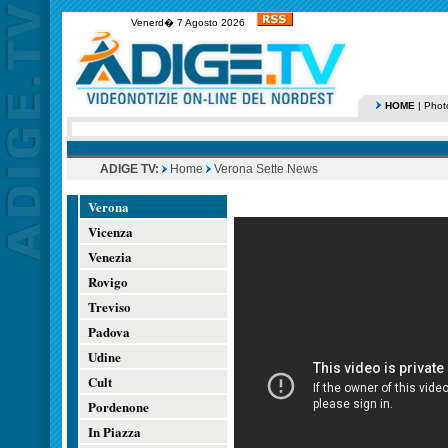
Venerd� 7 Agosto 2026
HOME
|
Phot
ADIGE TV:
Home
Verona Sette News
Verona
Vicenza
Venezia
Rovigo
Treviso
Padova
Udine
Cult
Pordenone
In Piazza