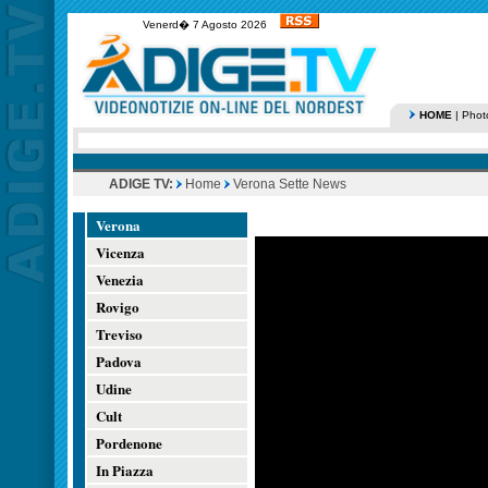
Venerd� 7 Agosto 2026
HOME
|
Phot
ADIGE TV:
Home
Verona Sette News
Verona
Vicenza
Venezia
Rovigo
Treviso
Padova
Udine
Cult
Pordenone
In Piazza