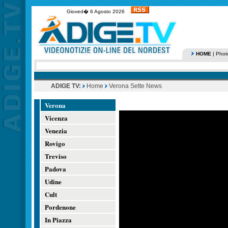
Gioved� 6 Agosto 2026
HOME
|
Phot
ADIGE TV:
Home
Verona Sette News
Verona
Vicenza
Venezia
Rovigo
Treviso
Padova
Udine
Cult
Pordenone
In Piazza