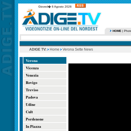
Gioved� 6 Agosto 2026
HOME
|
Phot
ADIGE TV:
Home
Verona Sette News
Verona
Vicenza
Venezia
Rovigo
Treviso
Padova
Udine
Cult
Pordenone
In Piazza