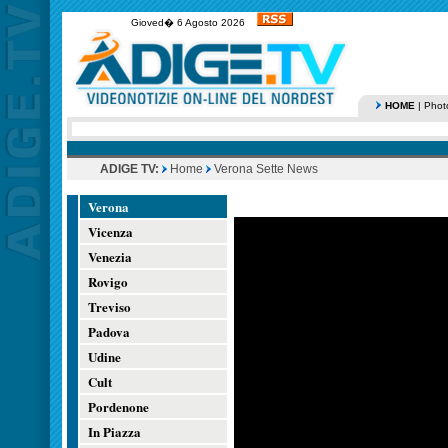
Gioved� 6 Agosto 2026
HOME
|
Phot
ADIGE TV:
Home
Verona Sette News
Verona
Vicenza
Venezia
Rovigo
Treviso
Padova
Udine
Cult
Pordenone
In Piazza