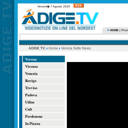
Venerd� 7 Agosto 2026
HOME
|
Phot
ADIGE TV:
Home
Verona Sette News
Verona
Vicenza
Venezia
Rovigo
Treviso
Padova
Udine
Cult
Pordenone
In Piazza