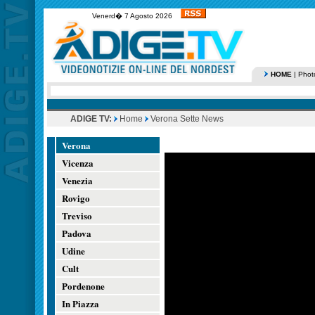
Venerd� 7 Agosto 2026
HOME
|
Phot
ADIGE TV:
Home
Verona Sette News
Verona
Vicenza
Venezia
Rovigo
Treviso
Padova
Udine
Cult
Pordenone
In Piazza