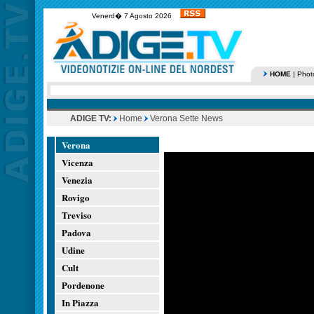
Venerd� 7 Agosto 2026
HOME
|
Phot
ADIGE TV:
Home
Verona Sette News
Verona
Vicenza
Venezia
Rovigo
Treviso
Padova
Udine
Cult
Pordenone
In Piazza