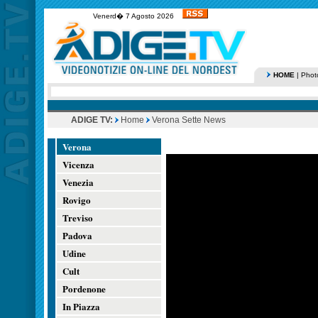
Venerd� 7 Agosto 2026
HOME
|
Phot
ADIGE TV:
Home
Verona Sette News
Verona
Vicenza
Venezia
Rovigo
Treviso
Padova
Udine
Cult
Pordenone
In Piazza