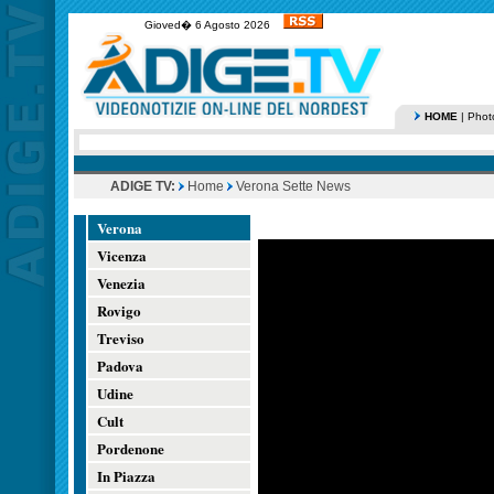
Gioved� 6 Agosto 2026
HOME
|
Phot
ADIGE TV:
Home
Verona Sette News
Verona
Vicenza
Venezia
Rovigo
Treviso
Padova
Udine
Cult
Pordenone
In Piazza