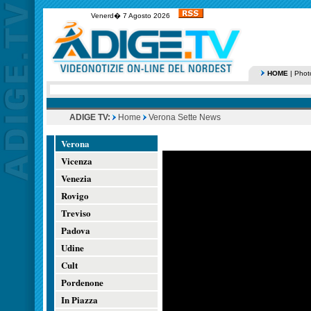
Venerd� 7 Agosto 2026
HOME
|
Phot
ADIGE TV:
Home
Verona Sette News
Verona
Vicenza
Venezia
Rovigo
Treviso
Padova
Udine
Cult
Pordenone
In Piazza