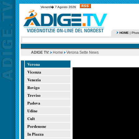
Venerd� 7 Agosto 2026
HOME
|
Phot
ADIGE TV:
Home
Verona Sette News
Verona
Vicenza
Venezia
Rovigo
Treviso
Padova
Udine
Cult
Pordenone
In Piazza