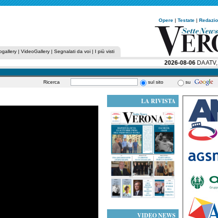
Opere
|
Testate
|
Redazi
ogallery
|
VideoGallery
|
Segnalati da voi
|
I più visti
2026-08-06
DA ATV, 
Ricerca
sul sito
su
LA RIVISTA
VIDEO NEWS