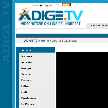
Gioved� 6 Agosto 2026
HOME
|
Phot
ADIGE TV:
Home
Verona Sette News
Verona
Vicenza
Venezia
Rovigo
Treviso
Padova
Udine
Cult
Pordenone
In Piazza