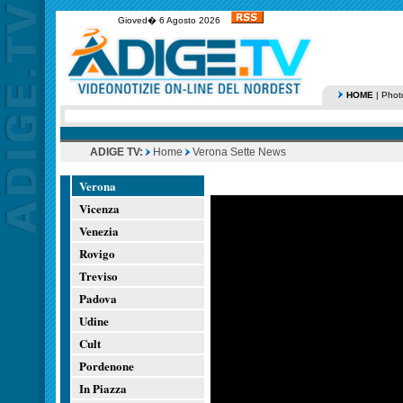
Gioved� 6 Agosto 2026
HOME
|
Phot
ADIGE TV:
Home
Verona Sette News
Verona
Vicenza
Venezia
Rovigo
Treviso
Padova
Udine
Cult
Pordenone
In Piazza