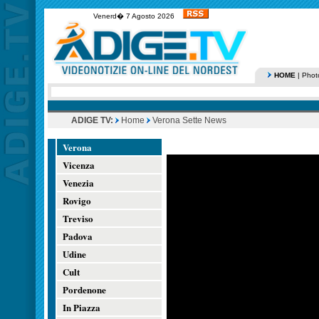
Venerd� 7 Agosto 2026
HOME
|
Phot
ADIGE TV:
Home
Verona Sette News
Verona
Vicenza
Venezia
Rovigo
Treviso
Padova
Udine
Cult
Pordenone
In Piazza