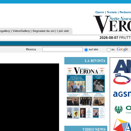
Opere
|
Testate
|
Redazi
ogallery
|
VideoGallery
|
Segnalati da voi
|
I più visti
2026-08-07
FRUTTICO
Ricerca
sul sito
su
LA RIVISTA
VIDEO NEWS