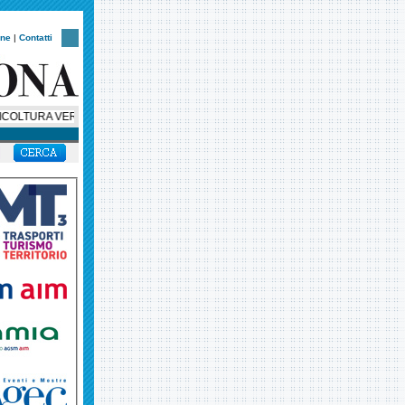
one
|
Contatti
LTURA VERONESE: MONITORAGGIO COSTANTE E RICERCA SCIENTIFICA SALVAN