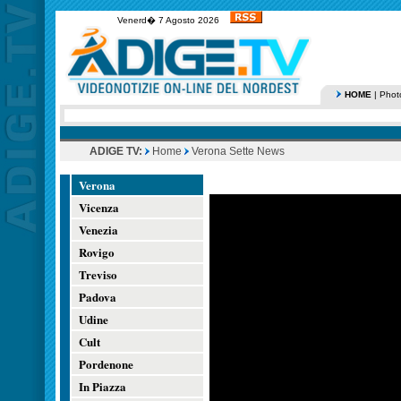
Venerd� 7 Agosto 2026
HOME
|
Phot
ADIGE TV:
Home
Verona Sette News
Verona
Vicenza
Venezia
Rovigo
Treviso
Padova
Udine
Cult
Pordenone
In Piazza