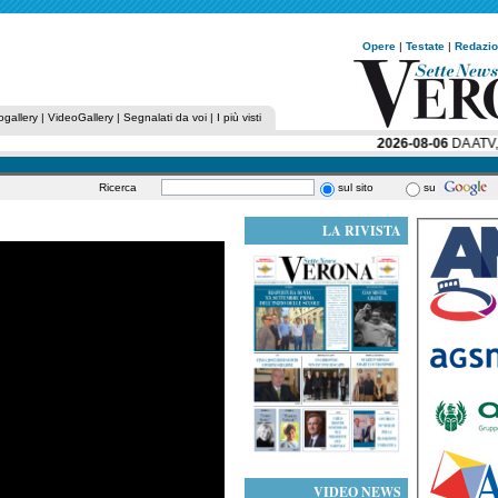
Opere
|
Testate
|
Redazi
ogallery
|
VideoGallery
|
Segnalati da voi
|
I più visti
2026-08-06
DA ATV, U
Ricerca
sul sito
su
LA RIVISTA
VIDEO NEWS