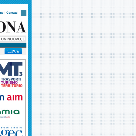
one
|
Contatti
N NUOVO, ESCLUSIVO, SUPER BUS PER HELLAS VERONA, AMBASCIATORE SU