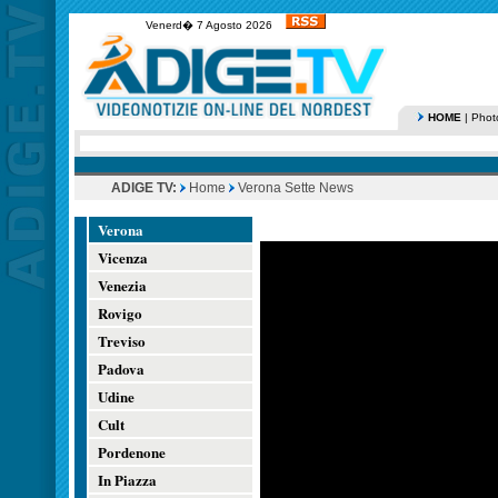
Venerd� 7 Agosto 2026
HOME
|
Phot
ADIGE TV:
Home
Verona Sette News
Verona
Vicenza
Venezia
Rovigo
Treviso
Padova
Udine
Cult
Pordenone
In Piazza