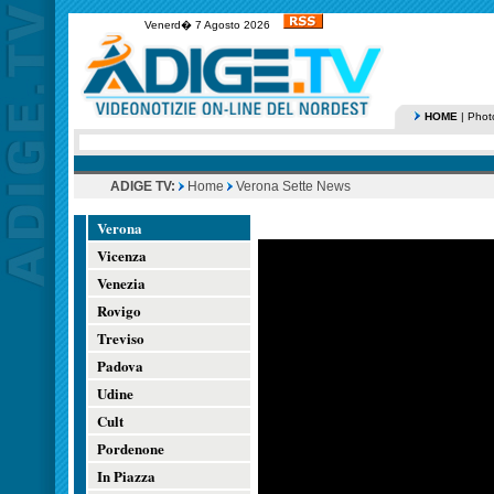
Venerd� 7 Agosto 2026
HOME
|
Phot
ADIGE TV:
Home
Verona Sette News
Verona
Vicenza
Venezia
Rovigo
Treviso
Padova
Udine
Cult
Pordenone
In Piazza