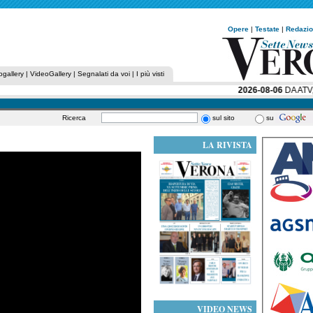
Opere
|
Testate
|
Redazi
ogallery
|
VideoGallery
|
Segnalati da voi
|
I più visti
2026-08-06
DA ATV, 
Ricerca
sul sito
su
LA RIVISTA
VIDEO NEWS