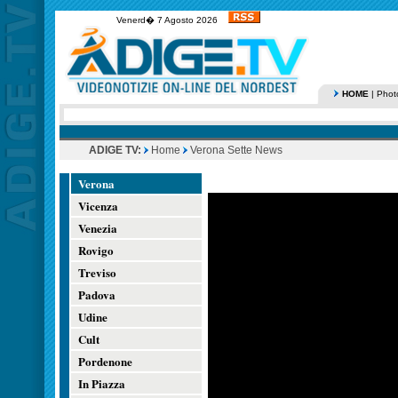
Venerd� 7 Agosto 2026
HOME
|
Phot
ADIGE TV:
Home
Verona Sette News
Verona
Vicenza
Venezia
Rovigo
Treviso
Padova
Udine
Cult
Pordenone
In Piazza