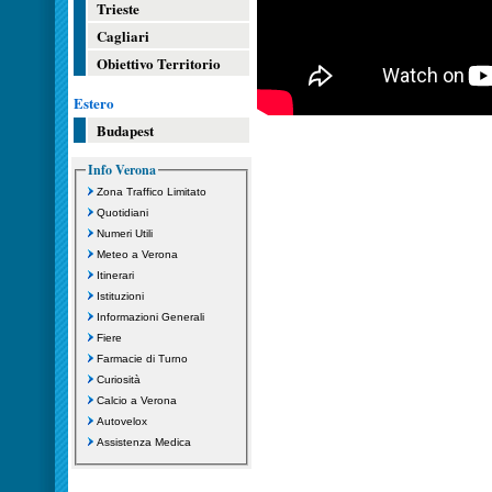
Trieste
Cagliari
Obiettivo Territorio
Estero
Budapest
Info Verona
Zona Traffico Limitato
Quotidiani
Numeri Utili
Meteo a Verona
Itinerari
Istituzioni
Informazioni Generali
Fiere
Farmacie di Turno
Curiosità
Calcio a Verona
Autovelox
Assistenza Medica