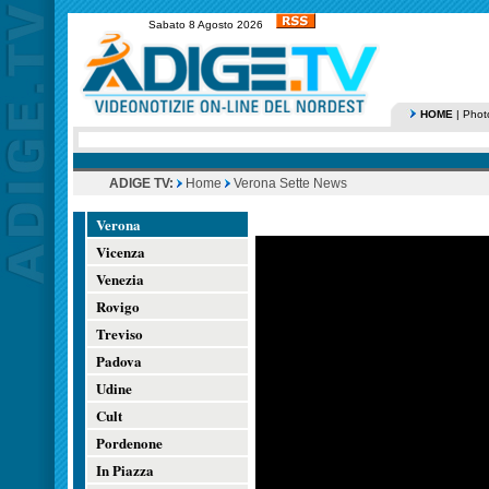
Sabato 8 Agosto 2026
HOME
|
Phot
ADIGE TV:
Home
Verona Sette News
Verona
Vicenza
Venezia
Rovigo
Treviso
Padova
Udine
Cult
Pordenone
In Piazza