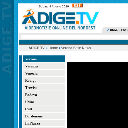
Sabato 8 Agosto 2026
HOME
|
Phot
ADIGE TV:
Home
Verona Sette News
Verona
Vicenza
Venezia
Rovigo
Treviso
Padova
Udine
Cult
Pordenone
In Piazza