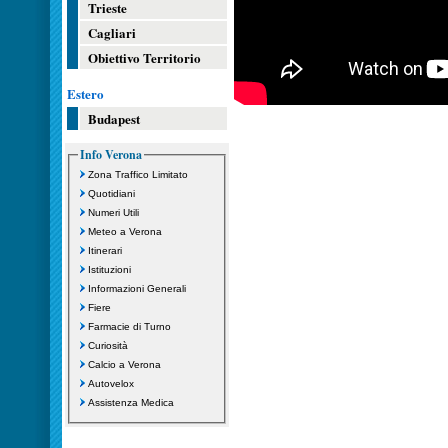
Trieste
Cagliari
Obiettivo Territorio
Estero
Budapest
Info Verona
Zona Traffico Limitato
Quotidiani
Numeri Utili
Meteo a Verona
Itinerari
Istituzioni
Informazioni Generali
Fiere
Farmacie di Turno
Curiosità
Calcio a Verona
Autovelox
Assistenza Medica