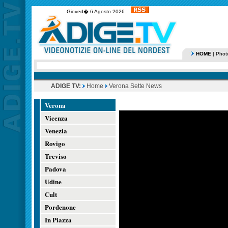
Gioved� 6 Agosto 2026
HOME
|
Phot
ADIGE TV:
Home
Verona Sette News
Verona
Vicenza
Venezia
Rovigo
Treviso
Padova
Udine
Cult
Pordenone
In Piazza