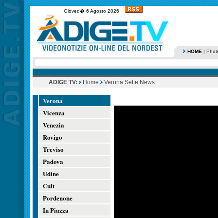
Gioved� 6 Agosto 2026
HOME
|
Phot
ADIGE TV:
Home
Verona Sette News
Verona
Vicenza
Venezia
Rovigo
Treviso
Padova
Udine
Cult
Pordenone
In Piazza