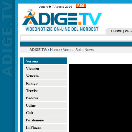
Venerd� 7 Agosto 2026
HOME
|
Phot
ADIGE TV:
Home
Verona Sette News
Verona
Vicenza
Venezia
Rovigo
Treviso
Padova
Udine
Cult
Pordenone
In Piazza