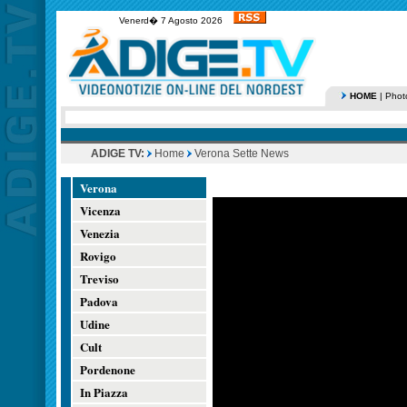
Venerd� 7 Agosto 2026
HOME
|
Phot
ADIGE TV:
Home
Verona Sette News
Verona
Vicenza
Venezia
Rovigo
Treviso
Padova
Udine
Cult
Pordenone
In Piazza