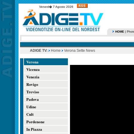
Venerd� 7 Agosto 2026
HOME
|
Phot
ADIGE TV:
Home
Verona Sette News
Verona
Vicenza
Venezia
Rovigo
Treviso
Padova
Udine
Cult
Pordenone
In Piazza