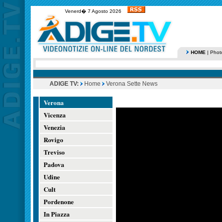
Venerd� 7 Agosto 2026
HOME
|
Phot
ADIGE TV:
Home
Verona Sette News
Verona
Vicenza
Venezia
Rovigo
Treviso
Padova
Udine
Cult
Pordenone
In Piazza