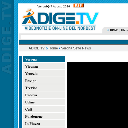
Venerd� 7 Agosto 2026
HOME
|
Phot
ADIGE TV:
Home
Verona Sette News
Verona
Vicenza
Venezia
Rovigo
Treviso
Padova
Udine
Cult
Pordenone
In Piazza