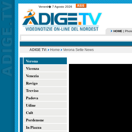
Venerd� 7 Agosto 2026
HOME
|
Phot
ADIGE TV:
Home
Verona Sette News
Verona
Vicenza
Venezia
Rovigo
Treviso
Padova
Udine
Cult
Pordenone
In Piazza