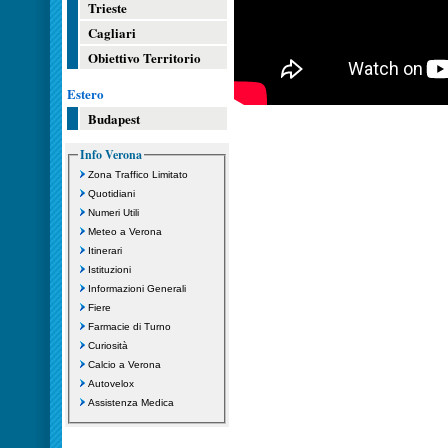
Trieste
Cagliari
Obiettivo Territorio
Estero
Budapest
Info Verona
Zona Traffico Limitato
Quotidiani
Numeri Utili
Meteo a Verona
Itinerari
Istituzioni
Informazioni Generali
Fiere
Farmacie di Turno
Curiosità
Calcio a Verona
Autovelox
Assistenza Medica