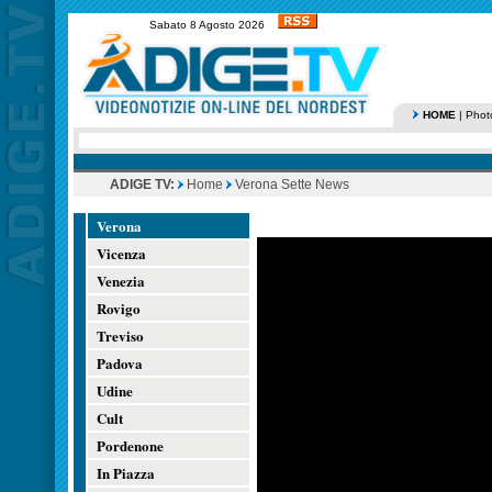
Sabato 8 Agosto 2026
HOME
|
Phot
ADIGE TV:
Home
Verona Sette News
Verona
Vicenza
Venezia
Rovigo
Treviso
Padova
Udine
Cult
Pordenone
In Piazza