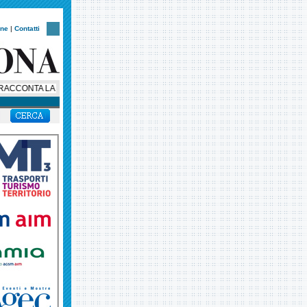
one
|
Contatti
CONTA LA SUA STORIA: AL VIA UNA SERIE SOCIAL IN OTTO EPISODI PER C