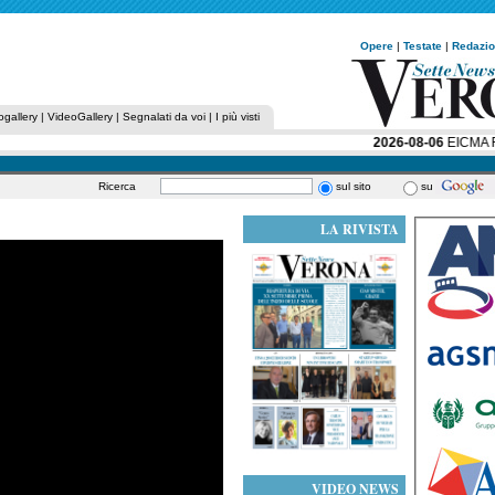
Opere
|
Testate
|
Redazi
ogallery
|
VideoGallery
|
Segnalati da voi
|
I più visti
2026-08-06
EICMA RAC
Ricerca
sul sito
su
LA RIVISTA
VIDEO NEWS