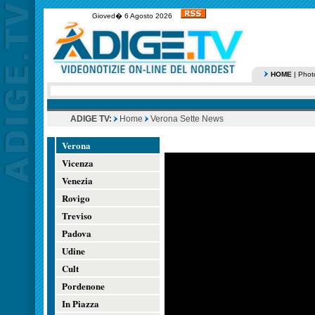
Gioved� 6 Agosto 2026
HOME
|
Phot
ADIGE TV:
Home
Verona Sette News
Verona
Vicenza
Venezia
Rovigo
Treviso
Padova
Udine
Cult
Pordenone
In Piazza