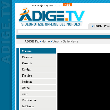
Venerd� 7 Agosto 2026
HOME
|
Phot
ADIGE TV:
Home
Verona Sette News
Verona
Vicenza
Venezia
Rovigo
Treviso
Padova
Udine
Cult
Pordenone
In Piazza