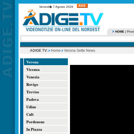
Venerd� 7 Agosto 2026
HOME
|
Phot
ADIGE TV:
Home
Verona Sette News
Verona
Vicenza
Venezia
Rovigo
Treviso
Padova
Udine
Cult
Pordenone
In Piazza