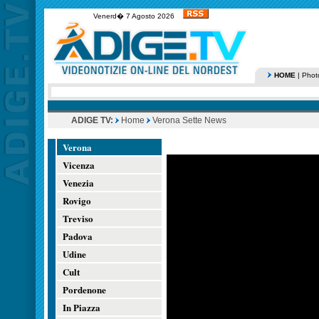
Venerd� 7 Agosto 2026
HOME
|
Phot
ADIGE TV:
Home
Verona Sette News
Verona
Vicenza
Venezia
Rovigo
Treviso
Padova
Udine
Cult
Pordenone
In Piazza