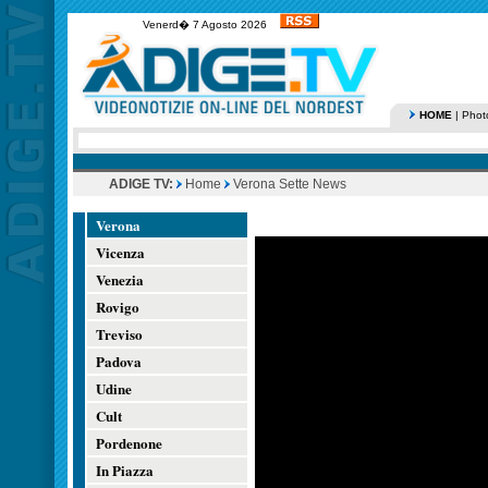
Venerd� 7 Agosto 2026
HOME
|
Phot
ADIGE TV:
Home
Verona Sette News
Verona
Vicenza
Venezia
Rovigo
Treviso
Padova
Udine
Cult
Pordenone
In Piazza