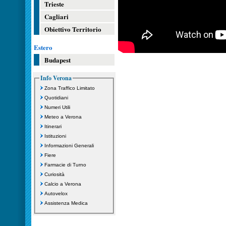
Trieste
Cagliari
Obiettivo Territorio
Estero
Budapest
Info Verona
Zona Traffico Limitato
Quotidiani
Numeri Utili
Meteo a Verona
Itinerari
Istituzioni
Informazioni Generali
Fiere
Farmacie di Turno
Curiosità
Calcio a Verona
Autovelox
Assistenza Medica