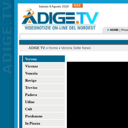
Sabato 8 Agosto 2026
HOME
|
Phot
ADIGE TV:
Home
Verona Sette News
Verona
Vicenza
Venezia
Rovigo
Treviso
Padova
Udine
Cult
Pordenone
In Piazza