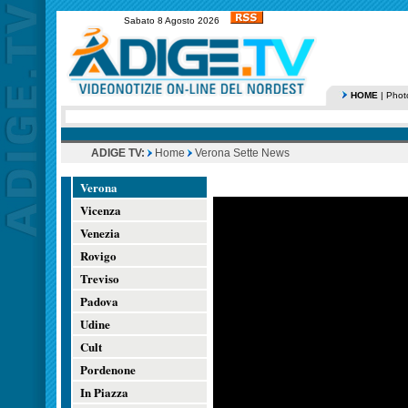
Sabato 8 Agosto 2026
HOME
|
Phot
ADIGE TV:
Home
Verona Sette News
Verona
Vicenza
Venezia
Rovigo
Treviso
Padova
Udine
Cult
Pordenone
In Piazza