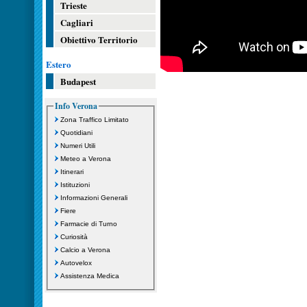
Trieste
Cagliari
Obiettivo Territorio
Estero
Budapest
Info Verona
Zona Traffico Limitato
Quotidiani
Numeri Utili
Meteo a Verona
Itinerari
Istituzioni
Informazioni Generali
Fiere
Farmacie di Turno
Curiosità
Calcio a Verona
Autovelox
Assistenza Medica