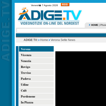
Venerd� 7 Agosto 2026
HOME
|
Phot
ADIGE TV:
Home
Verona Sette News
Verona
Vicenza
Venezia
Rovigo
Treviso
Padova
Udine
Cult
Pordenone
In Piazza