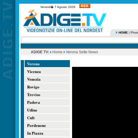
Venerd� 7 Agosto 2026
HOME
|
Phot
ADIGE TV:
Home
Verona Sette News
Verona
Vicenza
Venezia
Rovigo
Treviso
Padova
Udine
Cult
Pordenone
In Piazza