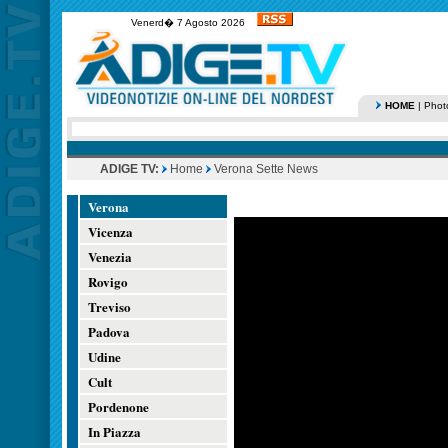
Venerd� 7 Agosto 2026
HOME
|
Phot
ADIGE TV:
Home
Verona Sette News
Verona
Vicenza
Venezia
Rovigo
Treviso
Padova
Udine
Cult
Pordenone
In Piazza