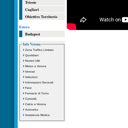
Trieste
Cagliari
Obiettivo Territorio
Estero
Budapest
Info Verona
Zona Traffico Limitato
Quotidiani
Numeri Utili
Meteo a Verona
Itinerari
Istituzioni
Informazioni Generali
Fiere
Farmacie di Turno
Curiosità
Calcio a Verona
Autovelox
Assistenza Medica