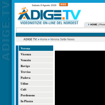
Sabato 8 Agosto 2026
HOME
|
Phot
ADIGE TV:
Home
Verona Sette News
Verona
Vicenza
Venezia
Rovigo
Treviso
Padova
Udine
Cult
Pordenone
In Piazza