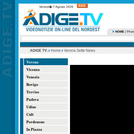
Venerd� 7 Agosto 2026
HOME
|
Phot
ADIGE TV:
Home
Verona Sette News
Verona
Vicenza
Venezia
Rovigo
Treviso
Padova
Udine
Cult
Pordenone
In Piazza