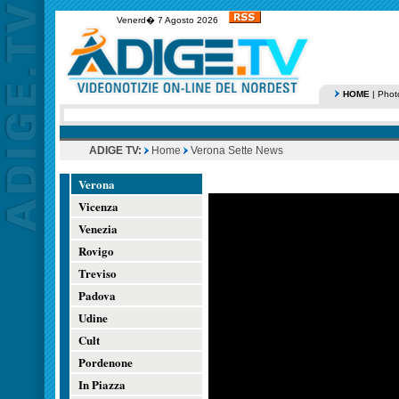
Venerd� 7 Agosto 2026
HOME
|
Phot
ADIGE TV:
Home
Verona Sette News
Verona
Vicenza
Venezia
Rovigo
Treviso
Padova
Udine
Cult
Pordenone
In Piazza