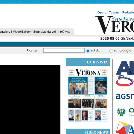
Opere
|
Testate
|
Redazi
ogallery
|
VideoGallery
|
Segnalati da voi
|
I più visti
2026-08-06
GENERALI:
Ricerca
sul sito
su
LA RIVISTA
VIDEO NEWS