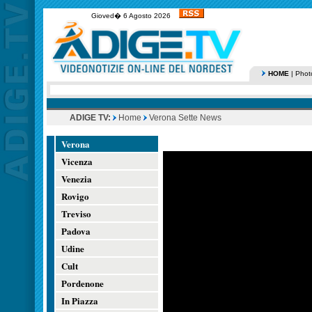
Gioved� 6 Agosto 2026
HOME
|
Phot
ADIGE TV:
Home
Verona Sette News
Verona
Vicenza
Venezia
Rovigo
Treviso
Padova
Udine
Cult
Pordenone
In Piazza