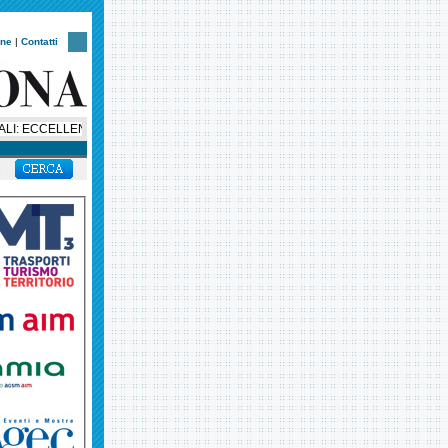
one
|
Contatti
 ECCELLENTE CRESCITA DEL RISULTATO OPERATIVO E DELL’UTILE NETTO NOR