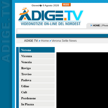
Gioved� 6 Agosto 2026
HOME
|
Phot
ADIGE TV:
Home
Verona Sette News
Verona
Vicenza
Venezia
Rovigo
Treviso
Padova
Udine
Cult
Pordenone
In Piazza