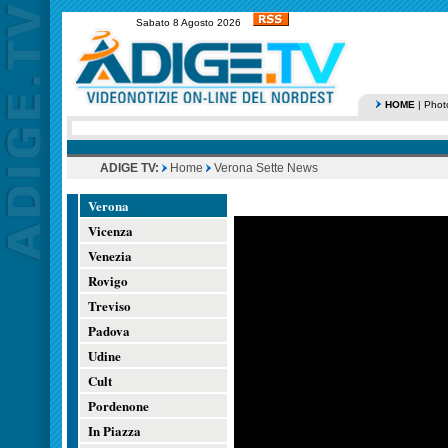
Sabato 8 Agosto 2026
HOME
|
Phot
ADIGE TV:
Home
Verona Sette News
Verona
Vicenza
Venezia
Rovigo
Treviso
Padova
Udine
Cult
Pordenone
In Piazza