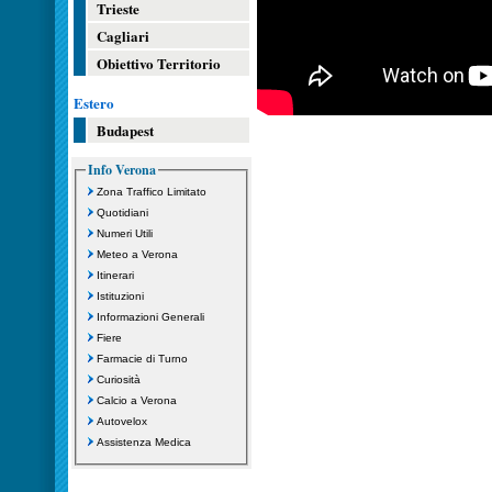
Trieste
Cagliari
Obiettivo Territorio
Estero
Budapest
Info Verona
Zona Traffico Limitato
Quotidiani
Numeri Utili
Meteo a Verona
Itinerari
Istituzioni
Informazioni Generali
Fiere
Farmacie di Turno
Curiosità
Calcio a Verona
Autovelox
Assistenza Medica