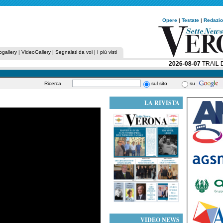
Opere
|
Testate
|
Redazi
ogallery
|
VideoGallery
|
Segnalati da voi
|
I più visti
2026-08-07
TRAIL DE
Ricerca
sul sito
su
LA RIVISTA
VIDEO NEWS