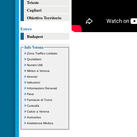
Trieste
Cagliari
Obiettivo Territorio
Estero
Budapest
Info Verona
Zona Traffico Limitato
Quotidiani
Numeri Utili
Meteo a Verona
Itinerari
Istituzioni
Informazioni Generali
Fiere
Farmacie di Turno
Curiosità
Calcio a Verona
Autovelox
Assistenza Medica