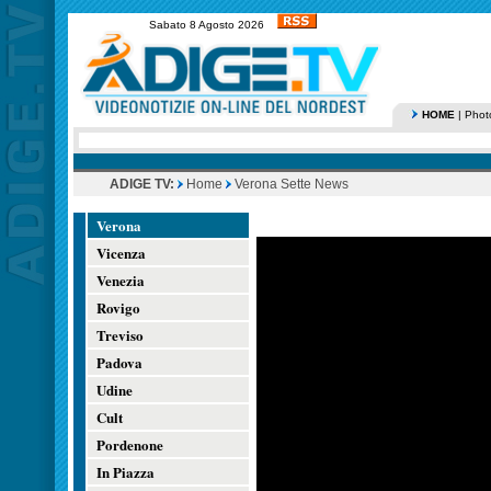
Sabato 8 Agosto 2026
HOME
|
Phot
ADIGE TV:
Home
Verona Sette News
Verona
Vicenza
Venezia
Rovigo
Treviso
Padova
Udine
Cult
Pordenone
In Piazza