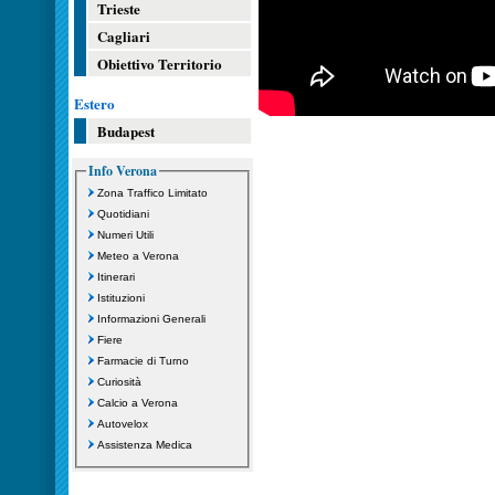
Trieste
Cagliari
Obiettivo Territorio
Estero
Budapest
Info Verona
Zona Traffico Limitato
Quotidiani
Numeri Utili
Meteo a Verona
Itinerari
Istituzioni
Informazioni Generali
Fiere
Farmacie di Turno
Curiosità
Calcio a Verona
Autovelox
Assistenza Medica