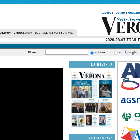
Opere
|
Testate
|
Redazi
ogallery
|
VideoGallery
|
Segnalati da voi
|
I più visti
2026-08-07
TRAIL DE
Ricerca
sul sito
su
LA RIVISTA
VIDEO NEWS