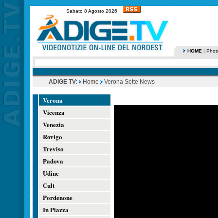
Sabato 8 Agosto 2026
HOME
|
Phot
ADIGE TV:
Home
Verona Sette News
Verona
Vicenza
Venezia
Rovigo
Treviso
Padova
Udine
Cult
Pordenone
In Piazza